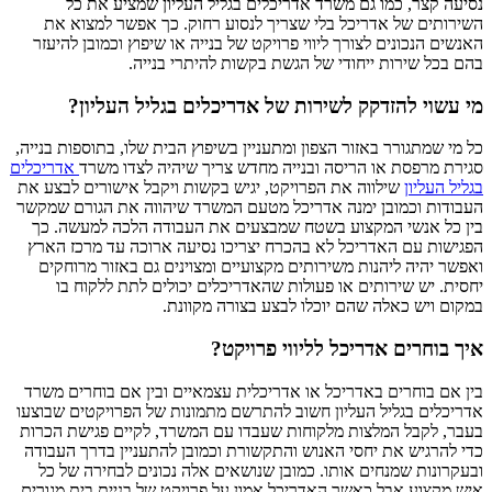
נסיעה קצר, כמו גם משרד אדריכלים בגליל העליון שמציע את כל
השירותים של אדריכל בלי שצריך לנסוע רחוק. כך אפשר למצוא את
האנשים הנכונים לצורך ליווי פרויקט של בנייה או שיפוץ וכמובן להיעזר
בהם בכל שירות ייחודי של הגשת בקשות להיתרי בנייה.
מי עשוי להזדקק לשירות של אדריכלים בגליל העליון?
כל מי שמתגורר באזור הצפון ומתעניין בשיפוץ הבית שלו, בתוספות בנייה,
סגירת מרפסת או הריסה ובנייה מחדש צריך שיהיה לצדו משרד
אדריכלים
בגליל העליון
שילווה את הפרויקט, יגיש בקשות ויקבל אישורים לבצע את
העבודות וכמובן ימנה אדריכל מטעם המשרד שיהווה את הגורם שמקשר
בין כל אנשי המקצוע בשטח שמבצעים את העבודה הלכה למעשה. כך
הפגישות עם האדריכל לא בהכרח יצריכו נסיעה ארוכה עד מרכז הארץ
ואפשר יהיה ליהנות משירותים מקצועיים ומצוינים גם באזור מרוחקים
יחסית. יש שירותים או פעולות שהאדריכלים יכולים לתת ללקוח בו
במקום ויש כאלה שהם יוכלו לבצע בצורה מקוונת.
איך בוחרים אדריכל לליווי פרויקט?
בין אם בוחרים באדריכל או אדריכלית עצמאיים ובין אם בוחרים משרד
אדריכלים בגליל העליון חשוב להתרשם מתמונות של הפרויקטים שבוצעו
בעבר, לקבל המלצות מלקוחות שעבדו עם המשרד, לקיים פגישת הכרות
כדי להרגיש את יחסי האנוש והתקשורת וכמובן להתעניין בדרך העבודה
ובעקרונות שמנחים אותו. כמובן שנושאים אלה נכונים לבחירה של כל
איש מקצוע אבל כאשר האדריכל אמון על פרויקט של בניית בית מגורים