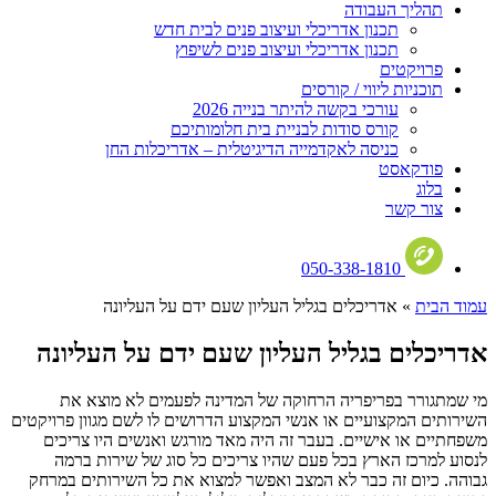
תהליך העבודה
תכנון אדריכלי ועיצוב פנים לבית חדש
תכנון אדריכלי ועיצוב פנים לשיפוץ
פרויקטים
תוכניות ליווי / קורסים
עורכי בקשה להיתר בנייה 2026
קורס סודות לבניית בית חלומותיכם
כניסה לאקדמייה הדיגיטלית – אדריכלות החן
פודקאסט
בלוג
צור קשר
050-338-1810
עמוד הבית
»
אדריכלים בגליל העליון שעם ידם על העליונה
אדריכלים בגליל העליון שעם ידם על העליונה
מי שמתגורר בפריפריה הרחוקה של המדינה לפעמים לא מוצא את
השירותים המקצועיים או אנשי המקצוע הדרושים לו לשם מגוון פרויקטים
משפחתיים או אישיים. בעבר זה היה מאד מורגש ואנשים היו צריכים
לנסוע למרכז הארץ בכל פעם שהיו צריכים כל סוג של שירות ברמה
גבוהה. כיום זה כבר לא המצב ואפשר למצוא את כל השירותים במרחק