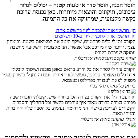
חוסר הבנה, חוסר סדר או טעות קטנה – יכולים לגרור
עיכובים, תיקונים והוצאות מיותרות. כאן נכנסת עריכת
בקשה מקצועית, שמחזיקה את כל התמונה.
חן, תרשמי אותי לתכנית ליווי בתשלום אחד!
חן, תרשמי אותי לתכנית ליווי ב-10 תשלומים
הקורס נתן לי כלים פרקטיים, שיקף היטב את המציאות בשטח. וביטחון
עצמי, ידיעה שזה מורכב אבל אפשרי. חני מקצועית והשקיעה מחשבה
עמוקה שניכרת בקורס.
שירה בקסטר
הנדסאית אדריכלות
הקורס עזר לי לסדר את כל הידע בראש באופן מובנה ושיטתי קיבלתי
ארגז כלים מקצועי, פרקטי, מעשי ולא תאוריה, ועם זה נתן לי ביטחון עצמי
מספיק לצאת לעבודה כפרילנס וכעצמאי.
בדואן כליפא
הנדסאי בניין
חן העבירה לי את הקורס בצורה הכי ברורה שיש, קיבלתי חוברת שבה
מפורט בצורה ברורה מאוד איך עורכים בקשה וכל התהליך והסברים
הקשורים לעריכת בקשה, חני מדהימה, נעימה, כל הסבר שלה היה ברור,
נהניתי מאוד.
אורלי טחן
הנדסאית אדריכלות
אם אתם רוצים לעבוד מסודר, מקצועי ולהפסיק