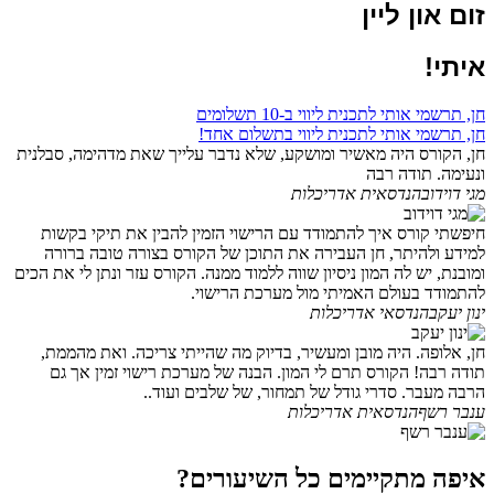
זום און ליין
איתי!
חן, תרשמי אותי לתכנית ליווי ב-10 תשלומים
חן, תרשמי אותי לתכנית ליווי בתשלום אחד!
חן, הקורס היה מאשיר ומושקע, שלא נדבר עלייך שאת מדהימה, סבלנית
ונעימה. תודה רבה
מגי דוידוב
הנדסאית אדריכלות
חיפשתי קורס איך להתמודד עם הרישוי הזמין להבין את תיקי בקשות
למידע ולהיתר, חן העבירה את התוכן של הקורס בצורה טובה ברורה
ומובנת, יש לה המון ניסיון שווה ללמוד ממנה. הקורס עזר ונתן לי את הכים
להתמודד בעולם האמיתי מול מערכת הרישוי.
ינון יעקב
הנדסאי אדריכלות
חן, אלופה. היה מובן ומעשיר, בדיוק מה שהייתי צריכה. ואת מהממת,
תודה רבה! הקורס תרם לי המון. הבנה של מערכת רישוי זמין אך גם
הרבה מעבר. סדרי גודל של תמחור, של שלבים ועוד..
ענבר רשף
הנדסאית אדריכלות
איפה מתקיימים כל השיעורים?