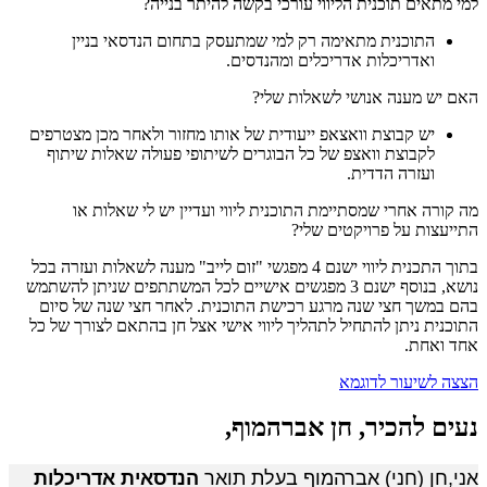
למי מתאים תוכנית הליווי עורכי בקשה להיתר בנייה?
התוכנית מתאימה רק למי שמתעסק בתחום הנדסאי בניין
ואדריכלות אדריכלים ומהנדסים.
האם יש מענה אנושי לשאלות שלי?
יש קבוצת וואצאפ ייעודית של אותו מחזור ולאחר מכן מצטרפים
לקבוצת וואצפ של כל הבוגרים לשיתופי פעולה שאלות שיתוף
ועזרה הדדית.
מה קורה אחרי שמסתיימת התוכנית ליווי ועדיין יש לי שאלות או
התייעצות על פרויקטים שלי?
בתוך התכנית ליווי ישנם 4 מפגשי "זום לייב" מענה לשאלות ועזרה בכל
נושא, בנוסף ישנם 3 מפגשים אישיים לכל המשתתפים שניתן להשתמש
בהם במשך חצי שנה מרגע רכישת התוכנית. לאחר חצי שנה של סיום
התוכנית ניתן להתחיל לתהליך ליווי אישי אצל חן בהתאם לצורך של כל
אחד ואחת.
הצצה לשיעור לדוגמא
נעים להכיר, חן אברהמוף,
אני,חן (חני) אברהמוף בעלת תואר 
הנדסאית אדריכלות 