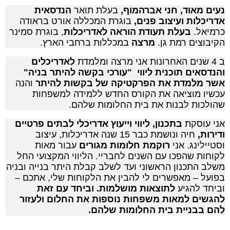
נעים מאוד,
חני אברהמוף,
בעלת תואר
הנדסאית
אדריכלות ועיצוב פנים,
בוגרת המכללה אורט בראודה
כרמיאל.
בעלת תעודת הוראה לאדריכלות
, בוגרת סמינר
הקיבוצים רמת גן.
מרצה
במכללות ברחבי הארץ.
ב 4 שנים האחרונות אני מרצה ומלמדת
לאדריכלים
והנדסאים תוכנית ליווי "עורכי בקשה להיתר בניה"
אשר מלמדת את הפרקטיקה של בקשות להיתר
והנה
עכשיו מוציאה את הקורס החדש ללמידה למשפחות
שהולכות לבנות את בית החלומות שלהם.
אני עוסקת
בתכנון, ליווי וייעוץ אדריכלי לבתים פרטיים
ודירות,
חיה ונושמת כבר 15 שנה אדריכלות, עיצוב
וסטיילינג. אני
רוקמת חלומות מגורים
עבור מאות
לקוחות שהפכו עם השנים לחבריי. הליווי המקצועי החל
משלב התכנון הראשוני ועד לשלב קבלת היתר בנייה ובניה
בפועל – מאפשרים לי להבין את הלקוחות שלי, אתכם –
וביחד להגיע
לתוצאות מושלמות. וביחד עם זאת
להגשים למאות משפחות נוספות את החלום ולעזור
להם בבניית בית החלומות שלהם.