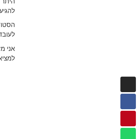
היתר 
להגיע
הסטוד
לעובד
אני מ
למציא