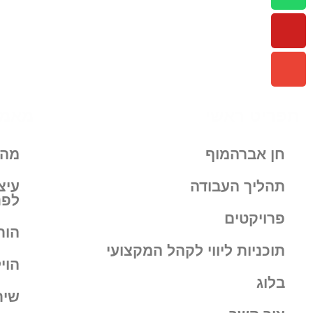
תפריט ראשי
מאמר
חן אברהמוף
מה 
תהליך העבודה
עיצ
לפנ
פרויקטים
הור
תוכניות ליווי לקהל המקצועי
הוי
בלוג
שיר