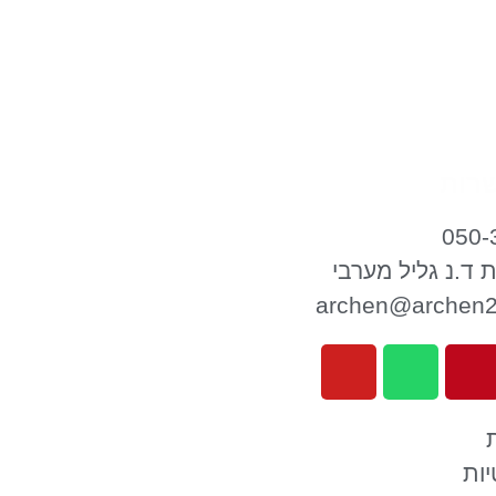
רות
050-
 ד.נ גליל מערבי
archen@archen
יות