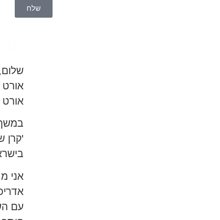
שלח
אז ק
שלום,
אורט 
אורט ק
במשך 
'קרן 
בישרא
אני מת
אדריכל
עם הש