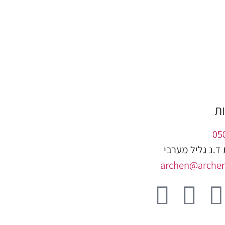
ת
05
ד.נ גליל מערבי
archen@arche