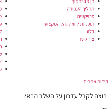
חן אברהמוף
א
תהליך העבודה
מ
פרויקטים
מ
תוכניות ליווי לקהל המקצועי
ע
בלוג
ל
צור קשר
ה
ה
ש
א
מ
קידום אתרים
רוצה לקבל עדכון על השלב הבא?
היי,