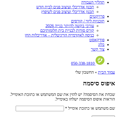
תהליך העבודה
תכנון אדריכלי ועיצוב פנים לבית חדש
תכנון אדריכלי ועיצוב פנים לשיפוץ
פרויקטים
תוכניות ליווי / קורסים
עורכי בקשה להיתר בנייה 2026
קורס סודות לבניית בית חלומותיכם
כניסה לאקדמייה הדיגיטלית – אדריכלות החן
פודקאסט
בלוג
צור קשר
050-338-1810
עמוד הבית
»
החשבון שלי
איפוס סיסמה
שכחת את הסיסמה? יש להזין את שם המשתמש או כתובת האימייל.
הוראות איפוס הסיסמה ישלחו באימייל.
חובה
שם משתמש או כתובת אימייל
*