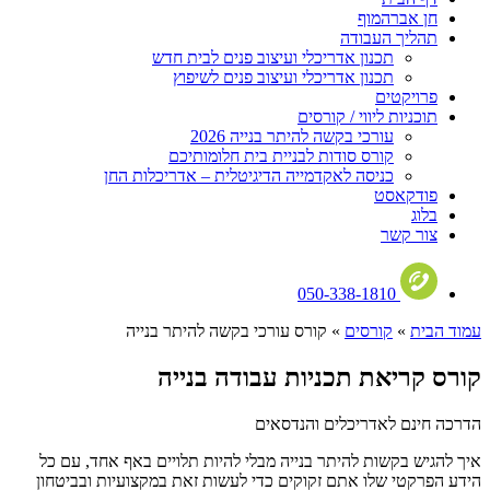
חן אברהמוף
תהליך העבודה
תכנון אדריכלי ועיצוב פנים לבית חדש
תכנון אדריכלי ועיצוב פנים לשיפוץ
פרויקטים
תוכניות ליווי / קורסים
עורכי בקשה להיתר בנייה 2026
קורס סודות לבניית בית חלומותיכם
כניסה לאקדמייה הדיגיטלית – אדריכלות החן
פודקאסט
בלוג
צור קשר
050-338-1810
עמוד הבית
»
קורסים
»
קורס עורכי בקשה להיתר בנייה
קורס קריאת תכניות עבודה בנייה
הדרכה חינם לאדריכלים והנדסאים
איך להגיש בקשות להיתר בנייה מבלי להיות תלויים באף אחד, עם כל
הידע הפרקטי שלו אתם זקוקים כדי לעשות זאת במקצועיות ובביטחון