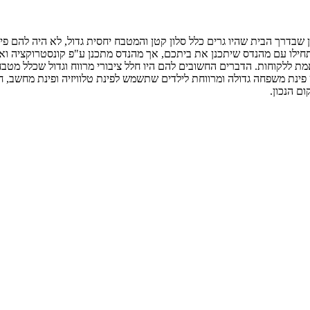
ו עם מהנדס שיתכנן את ביתכם, אך מהנדס מתכנן ע"פ קונסטרוקציה ואינו מ
ללקוחות. הדברים החשובים להם היו חלל ציבורי מרווח וגדול שכלל מטבח ש
 מהרגיל. את חדרי השינה במפלס אחר 3 מדרגות הפרש פינת משפחה גדולה ומרווחת לילדים שתשמש לפינת
 הנכון.