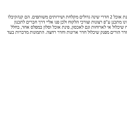
את המשפחה הכרתי כשעוד היו 3 נפשות בבית קטן . הורים לילד בן 3 והריון שבדרך הבית שהיו גרים כלל סלון קטן והמטבח יחסית גדול, לא היה להם פינת אוכל 2 חדרי שינה גדולים מקלחת ושירותים משותפים. הם קנו/קיבלו
תכנן ע"פ רצונות וצורכי הלקוח ולכן פנו אליי דרך חברים לתכנון
יכלול אי לארוחות וגם לאכסון, פינת אוכל וסלון במפלס אחד, בחלל
 טלוויזיה ופינת מחשב, חדר הורים מפנק שיכלול חדר ארונות וחדר רחצה. התמונות מדברות בעד