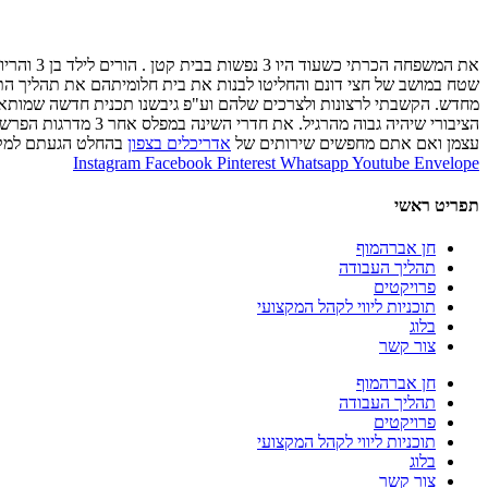
שטח במושב של חצי דונם והחליטו לבנות את בית חלומיתהם את תהליך התחיל
מחדש. הקשבתי לרצונות ולצרכים שלהם וע"פ גיבשנו תכנית חדשה שמותאמת 
הציבורי שיהיה גבוה
עצמן ואם אתם מחפשים שירותים של
אדריכלים בצפון
בהחלט הגעתם למקום
Instagram
Facebook
Pinterest
Whatsapp
Youtube
Envelope
תפריט ראשי
חן אברהמוף
תהליך העבודה
פרויקטים
תוכניות ליווי לקהל המקצועי
בלוג
צור קשר
חן אברהמוף
תהליך העבודה
פרויקטים
תוכניות ליווי לקהל המקצועי
בלוג
צור קשר