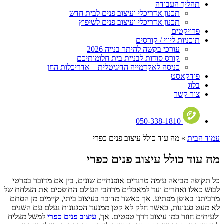
תהליך העבודה
תכנון אדריכלי ועיצוב פנים לבית חדש
תכנון אדריכלי ועיצוב פנים לשיפוץ
פרויקטים
תוכניות ליווי / קורסים
עורכי בקשה להיתר בנייה 2026
קורס סודות לבניית בית חלומותיכם
כניסה לאקדמייה הדיגיטלית – אדריכלות החן
פודקאסט
בלוג
צור קשר
050-338-1810
עמוד הבית
»
מה עוד כולל עיצוב פנים כפרי
מה עוד כולל עיצוב פנים כפרי
כל תקופה מביאה עימה טרנדים אופנתיים שונים, בין אם מדובר בפרטי
לבוש כאלו ואחרים ועד למאכלים מרחבי העולם התופסים את הצלחת של
מרביתנו באופן מפתיע. אך כאשר מדובר בעיצוב ביתי, קיימים מן הסתם
לא מעט סגנונות, כאשר חלק לא קטן ממנעד הסגנונות נעלם עם השנים
ולעיתים חוזר כמו עיצוב דרך טפטים. אך,
עיצוב פנים כפרי
למשל מצליח