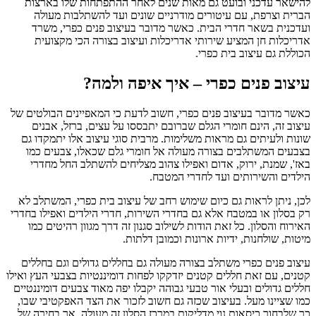
להישאר עדכני ובועט גם מאות שנים לאחר ההתפתחות שלו בארצות
הברית וצרפת, עם עיטורים מודרניים שונים ועד להשתלבות מעולה
ועדכנית בשאר חדרי הבית. כאשר מדובר בעיצוב פנים כפרי, משרד
אדריכלות חן המציע שירותי אדריכלות ועיצוב בצורה הכי מקצועית
הכוללת גם עיצוב בית כפרי.
עיצוב פנים כפרי – איך איפה ולמה?
כאשר מדובר בעיצוב פנים כפרי, חשוב לדעת כי המאפיינים הבולטים של
עיצוב זה, הינם חומרי הגלם שברובם יתבססו על עצים, ברזל, אבנים
שונות ולעיתים גם מראות משלימות. מרבית סוגי עיצוב אלו יתמקדו גם
בצבעים המשתלבים בצורה מעולה אל חומרי גלם שכאלו, צבעים כמו
באז', שמנת, ירוק, אדום ואפילו צהוב מצליחים להשתלב החל מחדרי
הילדים והשירותים ועד לחדרי המטבח.
לכן, ניתן לראות גם כיום שימוש רחב של עיצוב בית כפרי, המשתלב לא
רק בסלון או במטבח אלא גם בחדרי השירות, חדרי הילדים ואפילו בחדרי
האירוח והסלון. כל זאת הודות לשילוב סגנון זה דרך מגוון רהיטים כמו
מיטות, שולחנות, ידיות ארונות וכמובן דלתות.
עיצוב פנים כפרי משתלב בצורה מעולה גם בחללים גדולים וגם בחללים
קטנים, עם זאת חללים קטנים יזדקקו לפחות דומיננטיות בצבעי העץ ואילו
חללים גדולים ובעלי אור טבעי גבוהה יקבלו יפה מאוד צבעים דומיננטיים
כמו שציינו מעל. בעיצוב שכזה גם חשוב לזכור את הצד האפקטיבי שבו,
כך שלבחור כיסאות נוי מדליקות במרכז הסלון זה מעולה, אך בחירה של